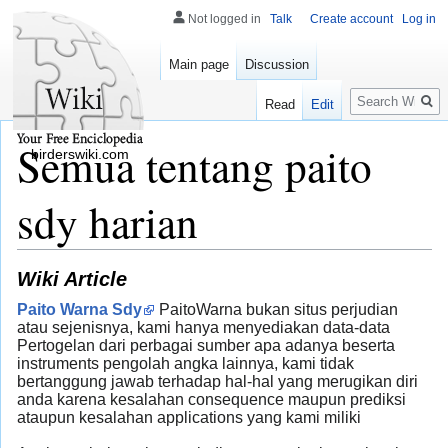
Not logged in
Talk
Create account
Log in
Main page
Discussion
Search
Read
Edit
Semua tentang paito
birderswiki.com
sdy harian
Wiki Article
Paito Warna Sdy
PaitoWarna bukan situs perjudian
atau sejenisnya, kami hanya menyediakan data-data
Pertogelan dari perbagai sumber apa adanya beserta
instruments pengolah angka lainnya, kami tidak
bertanggung jawab terhadap hal-hal yang merugikan diri
anda karena kesalahan consequence maupun prediksi
ataupun kesalahan applications yang kami miliki