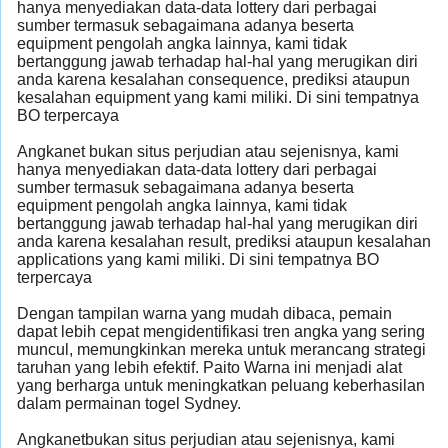
hanya menyediakan data-data lottery dari perbagai
sumber termasuk sebagaimana adanya beserta
equipment pengolah angka lainnya, kami tidak
bertanggung jawab terhadap hal-hal yang merugikan diri
anda karena kesalahan consequence, prediksi ataupun
kesalahan equipment yang kami miliki. Di sini tempatnya
BO terpercaya
Angkanet bukan situs perjudian atau sejenisnya, kami
hanya menyediakan data-data lottery dari perbagai
sumber termasuk sebagaimana adanya beserta
equipment pengolah angka lainnya, kami tidak
bertanggung jawab terhadap hal-hal yang merugikan diri
anda karena kesalahan result, prediksi ataupun kesalahan
applications yang kami miliki. Di sini tempatnya BO
terpercaya
Dengan tampilan warna yang mudah dibaca, pemain
dapat lebih cepat mengidentifikasi tren angka yang sering
muncul, memungkinkan mereka untuk merancang strategi
taruhan yang lebih efektif. Paito Warna ini menjadi alat
yang berharga untuk meningkatkan peluang keberhasilan
dalam permainan togel Sydney.
Angkanetbukan situs perjudian atau sejenisnya, kami