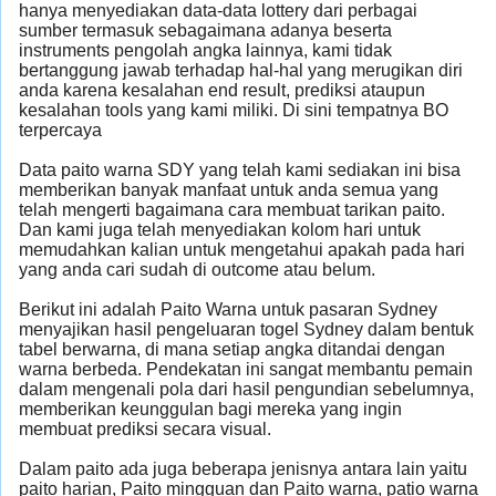
hanya menyediakan data-data lottery dari perbagai
sumber termasuk sebagaimana adanya beserta
instruments pengolah angka lainnya, kami tidak
bertanggung jawab terhadap hal-hal yang merugikan diri
anda karena kesalahan end result, prediksi ataupun
kesalahan tools yang kami miliki. Di sini tempatnya BO
terpercaya
Data paito warna SDY yang telah kami sediakan ini bisa
memberikan banyak manfaat untuk anda semua yang
telah mengerti bagaimana cara membuat tarikan paito.
Dan kami juga telah menyediakan kolom hari untuk
memudahkan kalian untuk mengetahui apakah pada hari
yang anda cari sudah di outcome atau belum.
Berikut ini adalah Paito Warna untuk pasaran Sydney
menyajikan hasil pengeluaran togel Sydney dalam bentuk
tabel berwarna, di mana setiap angka ditandai dengan
warna berbeda. Pendekatan ini sangat membantu pemain
dalam mengenali pola dari hasil pengundian sebelumnya,
memberikan keunggulan bagi mereka yang ingin
membuat prediksi secara visual.
Dalam paito ada juga beberapa jenisnya antara lain yaitu
paito harian, Paito mingguan dan Paito warna, patio warna