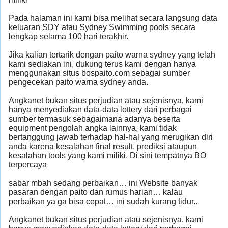
Pada halaman ini kami bisa melihat secara langsung data
keluaran SDY atau Sydney Swimming pools secara
lengkap selama 100 hari terakhir.
Jika kalian tertarik dengan paito warna sydney yang telah
kami sediakan ini, dukung terus kami dengan hanya
menggunakan situs bospaito.com sebagai sumber
pengecekan paito warna sydney anda.
Angkanet bukan situs perjudian atau sejenisnya, kami
hanya menyediakan data-data lottery dari perbagai
sumber termasuk sebagaimana adanya beserta
equipment pengolah angka lainnya, kami tidak
bertanggung jawab terhadap hal-hal yang merugikan diri
anda karena kesalahan final result, prediksi ataupun
kesalahan tools yang kami miliki. Di sini tempatnya BO
terpercaya
sabar mbah sedang perbaikan… ini Website banyak
pasaran dengan paito dan rumus harian… kalau
perbaikan ya ga bisa cepat… ini sudah kurang tidur..
Angkanet bukan situs perjudian atau sejenisnya, kami